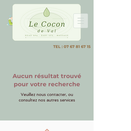
TEL :
07 67 81 67 15
Aucun résultat trouvé
pour votre recherche
Veuillez nous contacter, ou
consultez nos autres services